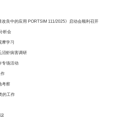
的应用 PORTSIM 111/2025》启动会顺利召开
分析会
观摩学习
氏沼虾病害调研
作专场活动
工作
地考察
类的工作
会议