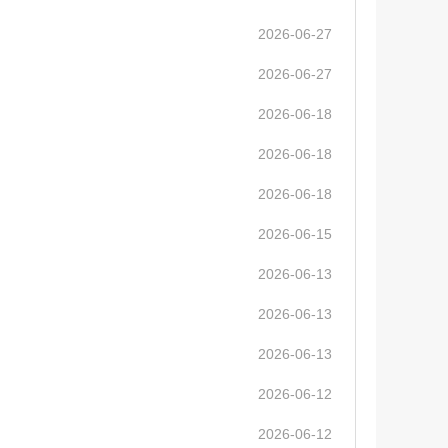
2026-06-27
2026-06-27
2026-06-18
2026-06-18
2026-06-18
2026-06-15
2026-06-13
2026-06-13
2026-06-13
2026-06-12
2026-06-12