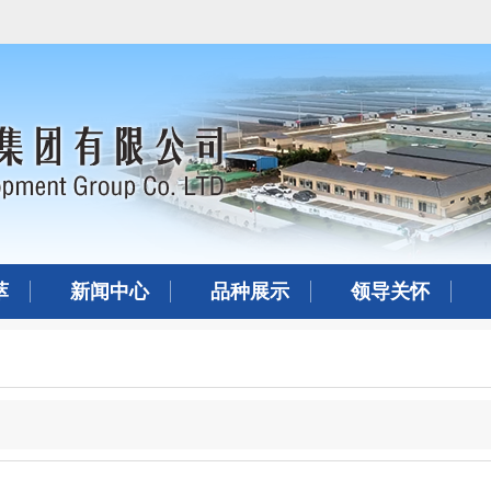
萃
新闻中心
品种展示
领导关怀