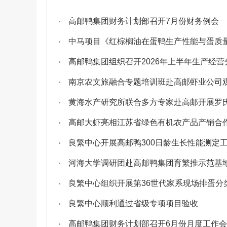
高邮鸭集团财务计划部召开7月份财务例会
中马项目《红棕榈油在蛋鸭生产性能与蛋质量改良中
高邮鸭集团组织召开2026年上半年生产经营
南京农文旅融合专题培训班赴高邮虾业公司
黄海水产研究所联合多方专家赴高邮开展罗
高邮大虾亮相江苏省绿色有机农产品产销合
良繁中心开展高邮鸭300日龄生长性能测定
河海大学调研团赴高邮鸭集团育繁推示范基
良繁中心组织开展第36世代家系现场排蛋分
良繁中心顺利通过省级专项项目验收
高邮鸭集团财务计划部召开6月份月度工作