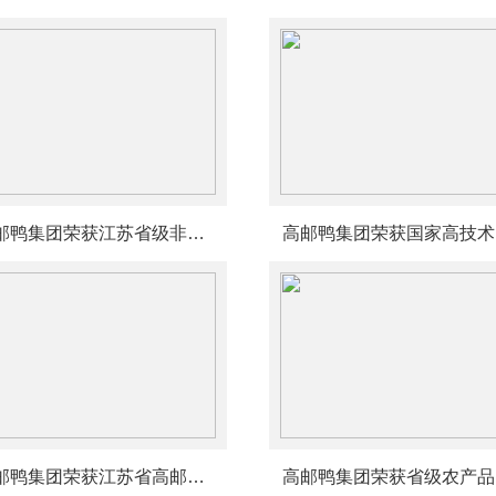
高邮鸭集团荣获江苏省级非物质文化遗产高邮咸鸭蛋制作工艺
高
高邮鸭集团荣获江苏省高邮现代农业产业园区
高