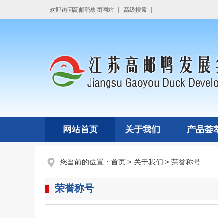
欢迎访问高邮鸭集团网站
高级搜索
网站首页
关于我们
产品荟
您当前的位置：
首页
>
关于我们
>
荣誉称号
荣誉称号