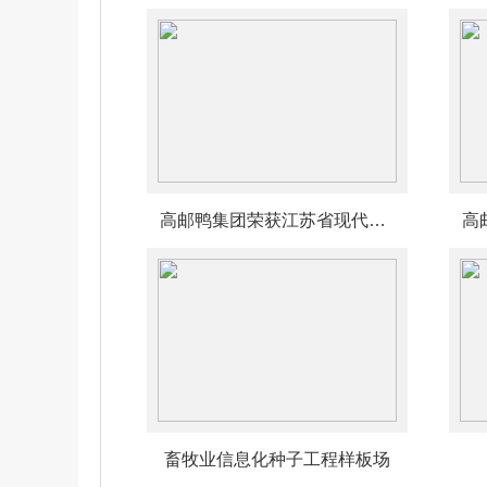
高邮鸭集团荣获江苏省现代农业科技园
畜牧业信息化种子工程样板场