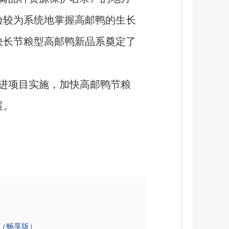
验较为系统地掌握高邮鸭的生长
快长节粮型高邮鸭新品系奠定了
进项目实施，加快高邮鸭节粮
展。
（畅享版）