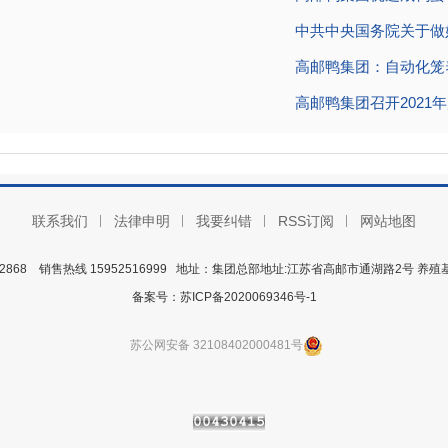
中共中央国务院关于做
高邮鸭集团：自动化笼
高邮鸭集团召开2021
联系我们
法律申明
我要纠错
RSS订阅
网站地图
12868 销售热线 15952516999 地址：集团总部地址:江苏省高邮市通湖路2号
备案号：苏ICP备2020069346号-1
苏公网安备 32108402000481号