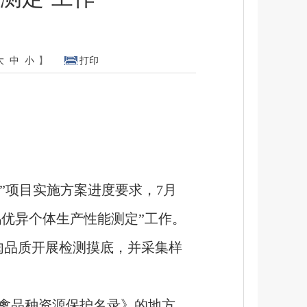
大
中
小
】
打印
”项目实施方案进度要求，7月
鸭优异个体生产性能测定”工作。
宰肉品质开展检测摸底，并采集样
禽品种资源保护名录》的地方