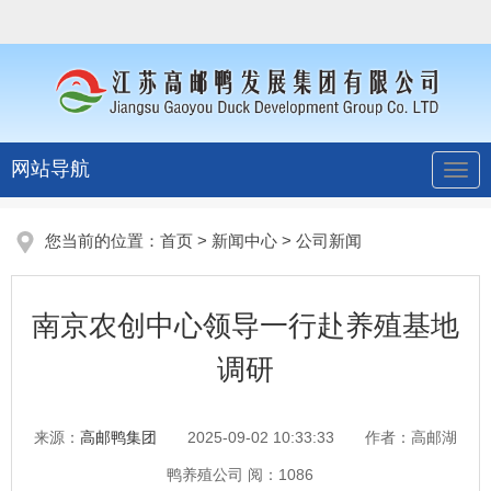
网站导航
导
航
您当前的位置：
首页
>
新闻中心
>
公司新闻
南京农创中心领导一行赴养殖基地
调研
来源：
高邮鸭集团
2025-09-02 10:33:33 作者：高邮湖
鸭养殖公司 阅：
1086